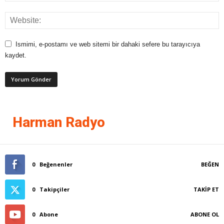
Ismimi, e-postamı ve web sitemi bir dahaki sefere bu tarayıcıya
kaydet.
Harman Radyo
0
Beğenenler
BEĞEN
0
Takipçiler
TAKIP ET
0
Abone
ABONE OL