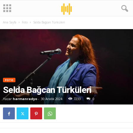
Ana Sayfa
Foto
Selda Bağcan Türküleri
FOTO
Selda Bağcan Türküleri
Yazar
harmanradyo
-
30 Aralık 2024
7233
0